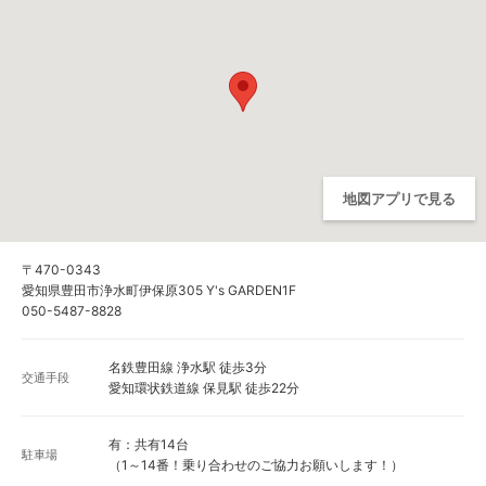
地図アプリで見る
〒470-0343
愛知県豊田市浄水町伊保原305 Y's GARDEN1F
050-5487-8828
名鉄豊田線 浄水駅 徒歩3分
交通手段
愛知環状鉄道線 保見駅 徒歩22分
有：共有14台
駐車場
（1～14番！乗り合わせのご協力お願いします！）